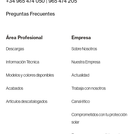
+34 965 474 050
|
965 474 205
Preguntas Frecuentes
Área Profesional
Empresa
Descargas
Sobre Nosotros
Información Técnica
Nuestra Empresa
Modelos y colores disponibles
Actualidad
Acabados
Trabaja con nosotros
Artículos descatalogados
Canal ético
Comprometidos con tu protección
solar