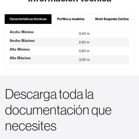
Características técnicas
Perfiles y modelos
Nivel Segunda Cortina
Ancho Mínimo
0,40 m
Ancho Máximo
2,50 m
Alto Mínimo
0,50 m
Alto Máximo
3,00 m
Descarga toda la
documentación que
necesites