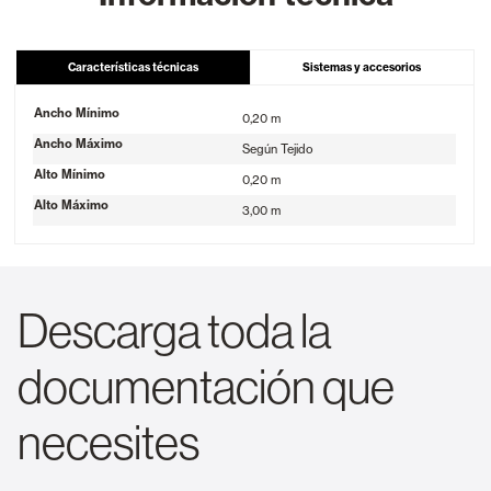
Características técnicas
Sistemas y accesorios
Ancho Mínimo
0,20 m
Ancho Máximo
Según Tejido
Alto Mínimo
0,20 m
Alto Máximo
3,00 m
Descarga toda la
documentación que
necesites