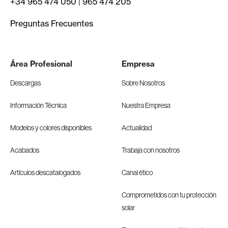
+34 965 474 050
|
965 474 205
Preguntas Frecuentes
Área Profesional
Empresa
Descargas
Sobre Nosotros
Información Técnica
Nuestra Empresa
Modelos y colores disponibles
Actualidad
Acabados
Trabaja con nosotros
Artículos descatalogados
Canal ético
Comprometidos con tu protección
solar