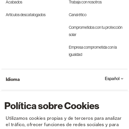
Acabados
Trabaja con nosotros
Artículos descatalogados
Canal ético
Comprometidos con tu protección
solar
Empresa comprometida con la
igualdad
Español
Idioma
Política sobre Cookies
Utilizamos cookies propias y de terceros para analizar
el tráfico, ofrecer funciones de redes sociales y para
Copyright © Saxun 2023 - 2026
Política de privacidad
Aviso legal
Cookies