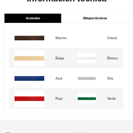
Acabados
Dibujos técnicos
Marrón
Cristal
Beige
Blanco
Azul
Gris
Rojo
Verde