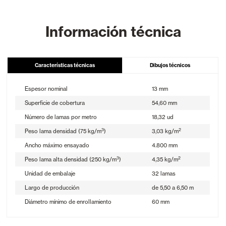
Información técnica
Características técnicas
Dibujos técnicos
Espesor nominal
13 mm
Superficie de cobertura
54,60 mm
Número de lamas por metro
18,32 ud
3
2
Peso lama densidad (75 kg/m
)
3,03 kg/m
Ancho máximo ensayado
4.800 mm
3
2
Peso lama alta densidad (250 kg/m
)
4,35 kg/m
Unidad de embalaje
32 lamas
Largo de producción
de 5,50 a 6,50 m
Diámetro mínimo de enrollamiento
60 mm