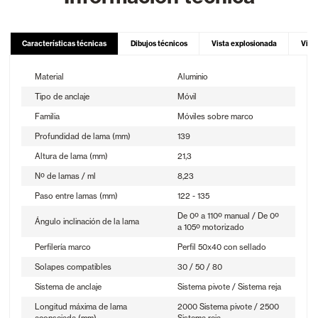
Características técnicas
Dibujos técnicos
Vista explosionada
Vist
Material
Aluminio
Tipo de anclaje
Móvil
Familia
Móviles sobre marco
Profundidad de lama (mm)
139
Altura de lama (mm)
21,3
Nº de lamas / ml
8,23
Paso entre lamas (mm)
122 - 135
De 0º a 110º manual / De 0º
Ángulo inclinación de la lama
a 105º motorizado
Perfilería marco
Perfil 50x40 con sellado
Solapes compatibles
30 / 50 / 80
Sistema de anclaje
Sistema pivote / Sistema reja
Longitud máxima de lama
2000 Sistema pivote / 2500
aconsejada (mm)
Sistema reja