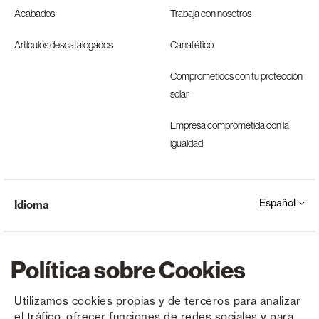
Acabados
Trabaja con nosotros
Artículos descatalogados
Canal ético
Comprometidos con tu protección
solar
Empresa comprometida con la
igualdad
Español
Idioma
Política sobre Cookies
Utilizamos cookies propias y de terceros para analizar
el tráfico, ofrecer funciones de redes sociales y para
Copyright © Saxun 2023 - 2026
Política de privacidad
Aviso legal
Cookies