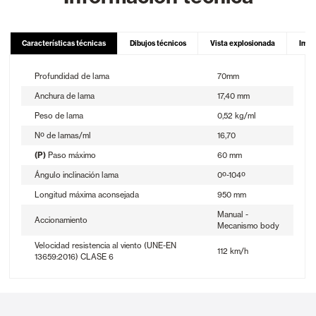
Características técnicas
Dibujos técnicos
Vista explosionada
Imag
Profundidad de lama
70mm
Anchura de lama
17,40 mm
Peso de lama
0,52 kg/ml
Nº de lamas/ml
16,70
(P)
Paso máximo
60 mm
Ángulo inclinación lama
0º-104º
Longitud máxima aconsejada
950 mm
Manual -
Accionamiento
Mecanismo body
Velocidad resistencia al viento (UNE-EN
112 km/h
13659:2016) CLASE 6