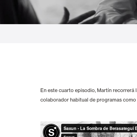
Cortinas de Cristal
Alicantinas y
Mosquiteras
Puertas de g
En este cuarto episodio, Martín recorrerá
colaborador habitual de programas como 