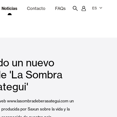
Noticias
Contacto
FAQs
ES
ón
resupuestador
Portal del empleado/a
Showroom
do un nuevo
Cortinas interiores y estores
de 'La Sombra
tegui'
Viviendas
a web www.lasombradeberasategui.com un
e producida por Saxun sobre la vida y la