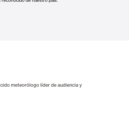
s reconocido de nuestro país.
Puertas Automáticas de Cristal
mart Home
Revestimientos de techo y pared
ocido meteorólogo líder de audiencia y