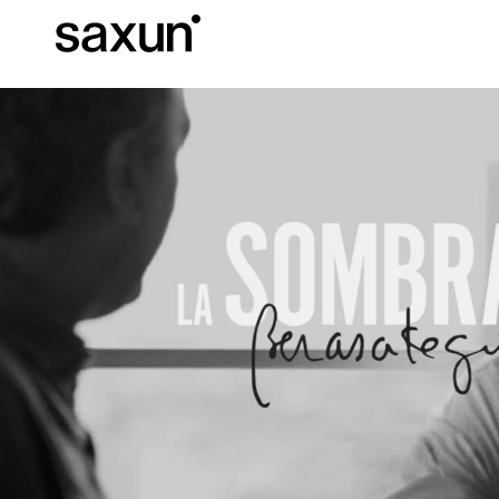
Descargas
Información Téc
Sobre Nosotros
Pérgolas
Persianas enrollables y cajones
Hoteles, restaurantes y cafeterías