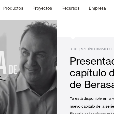
Productos
Proyectos
Recursos
Empresa
Canal Ético
nica
Acabados
Comunicaci
P
BLOG
|
MARTÍN BERASATEGUI
Presenta
Celosias y Mallorquinas
capítulo 
de Berasa
Oficinas
Ya está disponible en l
nuevo capítulo de la seri