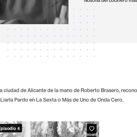
filosofía del cocinero má
Toldos
 Cortinas exteriores
Motores, automatismos y S
araje y comerciales
 la ciudad de Alicante de la mano de Roberto Brasero, recon
Liarla Pardo en La Sexta o Más de Uno de Onda Cero.
VER TODOS LOS PRODUCTOS