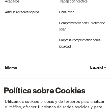
Acabados
Trabaja con nosotros
Artículos descatalogados
Canal ético
Comprometidos con tu protección
solar
Empresa comprometida con la
igualdad
Español
Idioma
Política sobre Cookies
Utilizamos cookies propias y de terceros para analizar
el tráfico, ofrecer funciones de redes sociales y para
Copyright © Saxun 2023 - 2026
Política de privacidad
Aviso legal
Cookies