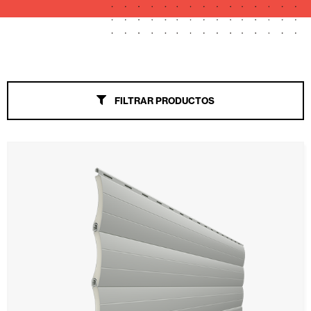
Toldos
Puertas Automáticas de Cristal
FILTRAR PRODUCTOS
Mosquiteras
Puertas de garaje y comerciales
Motores, automatismos y Smart Home
Revestimientos de techo y pared