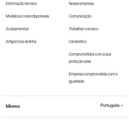
Informação técnica
Nossa empresa
Modelos e cores disponíveis
Comunicação
Acabamentos
Trabalhar conosco
Artigos fora de linha
Canal ético
Comprometidos com a sua
proteção solar
Empresa comprometida com a
igualdade
Português
Idioma