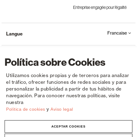
Entreprise engagée pour l’égalité
Francaise
Langue
Política sobre Cookies
Utilizamos cookies propias y de terceros para analizar
el tráfico, ofrecer funciones de redes sociales y para
Copyright © Saxun 2023 - 2026
Politique de confidentialité
Avis juridique
Cookies
personalizar la publicidad a partir de tus hábitos de
navegación. Para conocer nuestras políticas, visite
nuestra
y
Política de cookies
Aviso legal
ACEPTAR COOKIES