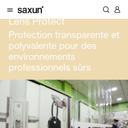
PRODUITS
RIDEAUX ET STORES
LENS PROTECT
Lens Protect
Protection transparente et
polyvalente pour des
environnements
professionnels sûrs