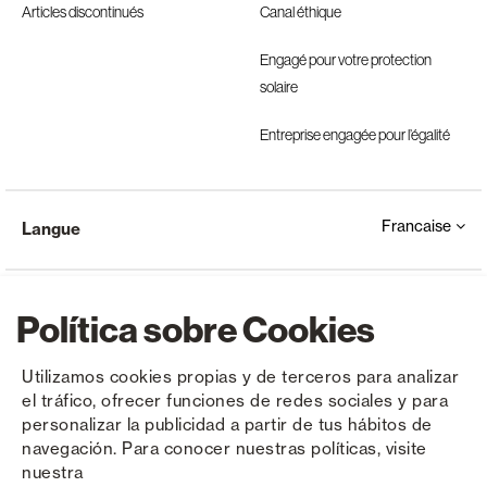
Articles discontinués
Canal éthique
Engagé pour votre protection
solaire
Entreprise engagée pour l’égalité
Francaise
Langue
Política sobre Cookies
Utilizamos cookies propias y de terceros para analizar
el tráfico, ofrecer funciones de redes sociales y para
Copyright © Saxun 2023 - 2026
Politique de confidentialité
Avis juridique
Cookies
personalizar la publicidad a partir de tus hábitos de
navegación. Para conocer nuestras políticas, visite
nuestra